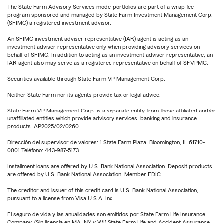
The State Farm Advisory Services model portfolios are part of a wrap fee
program sponsored and managed by State Farm Investment Management Corp.
(SFIMC) a registered investment advisor.
An SFIMC investment adviser representative (IAR) agent is acting as an
investment adviser representative only when providing advisory services on
behalf of SFIMC. In addition to acting as an investment adviser representative, an
IAR agent also may serve as a registered representative on behalf of SFVPMC.
Securities available through State Farm VP Management Corp.
Neither State Farm nor its agents provide tax or legal advice.
State Farm VP Management Corp. is a separate entity from those affiliated and/or
unaffiliated entities which provide advisory services, banking and insurance
products. AP2025/02/0260
Dirección del supervisor de valores: 1 State Farm Plaza, Bloomington, IL 61710-
0001 Teléfono: 443-987-5173
Installment loans are offered by U.S. Bank National Association. Deposit products
are offered by U.S. Bank National Association. Member FDIC.
The creditor and issuer of this credit card is U.S. Bank National Association,
pursuant to a license from Visa U.S.A. Inc.
El seguro de vida y las anualidades son emitidos por State Farm Life Insurance
Company. (Sin licencia en MA, NY y WI) State Farm Life and Accident Assurance