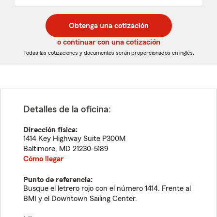
un
un
desplegable
código
código
postal
postal
Obtenga una cotización
de
de
5
5
o continuar con una cotización
dígitos
dígitos
Todas las cotizaciones y documentos serán proporcionados en inglés.
Detalles de la oficina:
Dirección física:
1414 Key Highway Suite P300M
Baltimore
,
MD
21230-5189
Cómo llegar
Punto de referencia:
Busque el letrero rojo con el número 1414. Frente al
BMI y el Downtown Sailing Center.