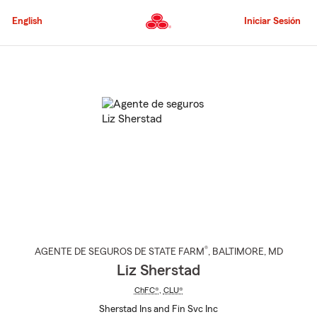
Pasar
al
English
Iniciar Sesión
contenido
principal
Comienzo
del
contenido
principal
®
AGENTE DE SEGUROS DE STATE FARM
,
BALTIMORE
, MD
Liz Sherstad
ChFC®
,
CLU®
Sherstad Ins and Fin Svc Inc