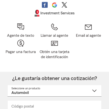
Investment Services
Agente de texto
Llamar al agente
Email al agente
Pagar una factura
Obtén una tarjeta
de identificación
¿Le gustaría obtener una cotización?
Seleccione un producto
Seleccione
un
nombre
de
producto
del
Código postal
Ingresa
Ingresa
_____
menú