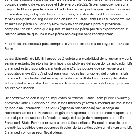
póliza de seguro de vida desde el 1 de enero de 2022. Si bien cualquier persona
mayor de 18 años puede unirse a Life Enhanced, es posible que ciertas funciones
de la aplicación, incluyendo las recompensas, no estén disponibles a menos que
tengas una póliza de seguro de vida elegible de State Farm.En este momento, los
titulares de póliza en Florida y New York no son elegibles para el programa
completo.Ten en cuenta que algunos titulares de póliza pueden experimentar un
retraso antes de que una nueva póliza sea elegible para recompensas.
Esto no es una solicitud para comprar o vender productos de seguros de State
Farm.
La participación de Life Enhanced está sujeta a la elegibilidad del programa y varía
según el estado. Sujeto a los términos y condiciones del acuerdo. La aplicación Life
Enhanced está disponible para Android e iOS. Es posible que se requiera un
dispositivo móvil iOS o Android para usar todas las funciones del programa Life
Enhanced. Los clientes deben aceptar autorizar a State Farm a recopilar datos
sobre salud y bienestar. Los usuarios de aplicaciones móviles deben aceptar un
acuerdo de licencia.
De conformidad con la ley de impuestos pertinente, State Farm puede enviarte y
presentar ante el Servicio de Impuestos Internos y/u otra autoridad de impuestos
aplicable un Formulario 1099-MISC (ingresos misceláneos) por el canje de
recompensas de Life Enhanced, según corresponda. Tú eres el único responsable
de cualquier consecuencia fiscal que surja del canje de recompensas de Life
Enhanced. State Farm no provee asesoría fiscal ni legal. Es posible que desees
discutir las posibles consecuencias fiscales de tu participación en el programa Life
Enhanced con un asesor fiscal o legal.