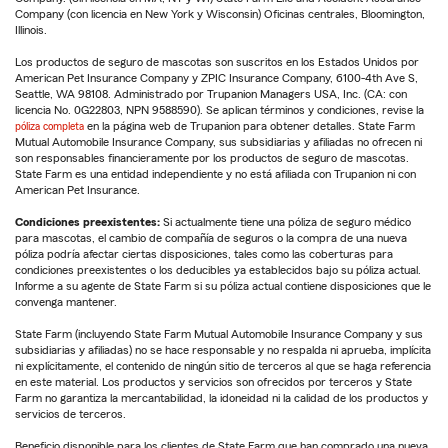
Company (con licencia en New York y Wisconsin) Oficinas centrales, Bloomington,
Illinois.
Los productos de seguro de mascotas son suscritos en los Estados Unidos por
American Pet Insurance Company y ZPIC Insurance Company, 6100-4th Ave S,
Seattle, WA 98108. Administrado por Trupanion Managers USA, Inc. (CA: con
licencia No. 0G22803, NPN 9588590). Se aplican términos y condiciones, revise la
póliza completa
en la página web de Trupanion para obtener detalles. State Farm
Mutual Automobile Insurance Company, sus subsidiarias y afiliadas no ofrecen ni
son responsables financieramente por los productos de seguro de mascotas.
State Farm es una entidad independiente y no está afiliada con Trupanion ni con
American Pet Insurance.
Condiciones preexistentes:
Si actualmente tiene una póliza de seguro médico
para mascotas, el cambio de compañía de seguros o la compra de una nueva
póliza podría afectar ciertas disposiciones, tales como las coberturas para
condiciones preexistentes o los deducibles ya establecidos bajo su póliza actual.
Informe a su agente de State Farm si su póliza actual contiene disposiciones que le
convenga mantener.
State Farm (incluyendo State Farm Mutual Automobile Insurance Company y sus
subsidiarias y afiliadas) no se hace responsable y no respalda ni aprueba, implícita
ni explícitamente, el contenido de ningún sitio de terceros al que se haga referencia
en este material. Los productos y servicios son ofrecidos por terceros y State
Farm no garantiza la mercantabilidad, la idoneidad ni la calidad de los productos y
servicios de terceros.
Beneficio disponible para los clientes de State Farm que han comprado una nueva